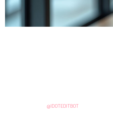
Обмен контактами стал проще и умнее с
IDOT.
Считывайте NFC-визитки или
сканируйте QR — и вся ваша цифровая
информация уже у собеседника. Больше не
нужно передавать бумажки или искать
контакты вручную.
Управляйте несколькими профилями
одним Telegram-ботом
— создавайте,
редактируйте и анализируйте
взаимодействия в
@IDOTEDITBOT
без лишних