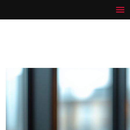
IDOT — цифровые NFC-
визитки с управлением
через бот в Telegram